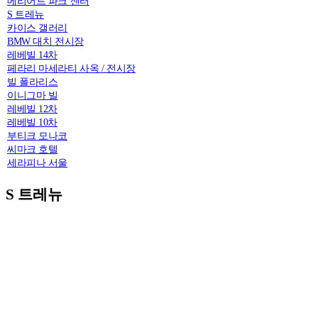
메리어트 파크 센터
S 트레뉴
카이스 갤러리
BMW 대치 전시장
레베빌 14차
페라리 마세라티 사옥 / 전시장
빌 폴라리스
이니그마 빌
레베빌 12차
레베빌 10차
부티크 모나코
씨마크 호텔
세라피나 서울
S 트레뉴