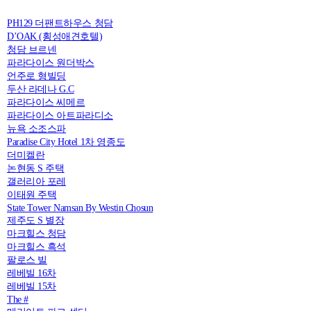
PH129 더팬트하우스 청담
D’OAK (횡성애견호텔)
청담 브르넨
파라다이스 원더박스
언주로 형빌딩
두산 라데나 G.C
파라다이스 씨메르
파라다이스 아트파라디소
뉴욕 소조스파
Paradise City Hotel 1차 영종도
더미켈란
논현동 S 주택
갤러리아 포레
이태원 주택
State Tower Namsan By Westin Chosun
제주도 S 별장
마크힐스 청담
마크힐스 흑석
팔로스 빌
레베빌 16차
레베빌 15차
The #