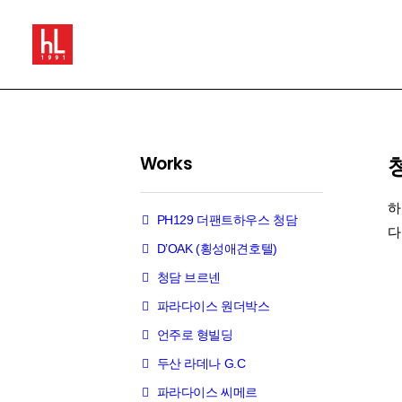
Works
하
PH129 더팬트하우스 청담
다
D’OAK (횡성애견호텔)
청담 브르넨
파라다이스 원더박스
언주로 형빌딩
두산 라데나 G.C
파라다이스 씨메르