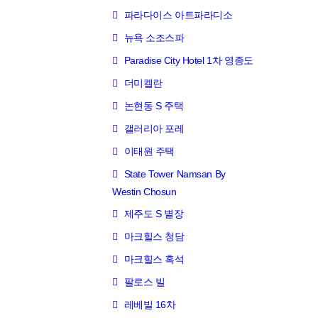
파라다이스 아트파라디소
뉴욕 소조스파
Paradise City Hotel 1차 영종도
더미켈란
논현동 S 주택
갤러리아 포레
이태원 주택
State Tower Namsan By
Westin Chosun
제주도 S 별장
마크힐스 청담
마크힐스 흑석
팔로스 빌
레베빌 16차