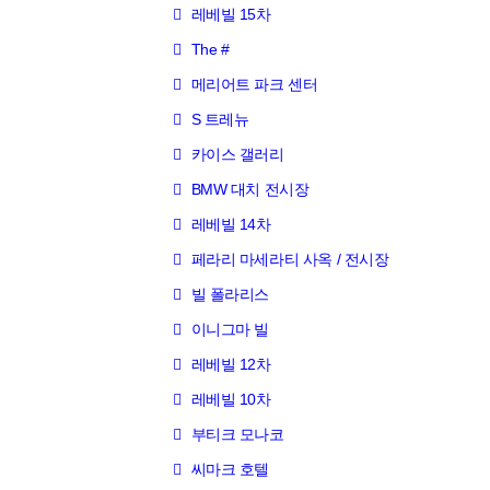
레베빌 15차
The #
메리어트 파크 센터
S 트레뉴
카이스 갤러리
BMW 대치 전시장
레베빌 14차
페라리 마세라티 사옥 / 전시장
빌 폴라리스
이니그마 빌
레베빌 12차
레베빌 10차
부티크 모나코
씨마크 호텔