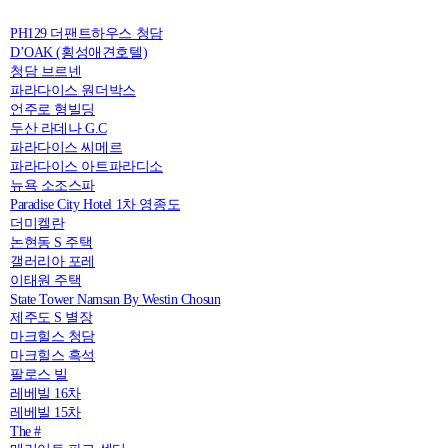
PH129 더팬트하우스 청담
D’OAK (횡성애견호텔)
청담 브르넨
파라다이스 원더박스
언주로 형빌딩
두산 라데나 G.C
파라다이스 씨메르
파라다이스 아트파라디소
뉴욕 소조스파
Paradise City Hotel 1차 영종도
더미켈란
논현동 S 주택
갤러리아 포레
이태원 주택
State Tower Namsan By Westin Chosun
제주도 S 별장
마크힐스 청담
마크힐스 흑석
팔로스 빌
레베빌 16차
레베빌 15차
The #