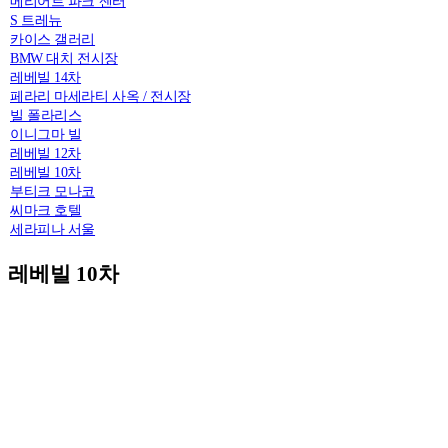
메리어트 파크 센터
S 트레뉴
카이스 갤러리
BMW 대치 전시장
레베빌 14차
페라리 마세라티 사옥 / 전시장
빌 폴라리스
이니그마 빌
레베빌 12차
레베빌 10차
부티크 모나코
씨마크 호텔
세라피나 서울
레베빌 10차