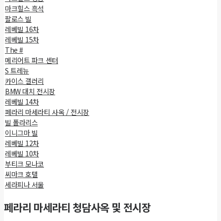
마크힐스 흑석
팔로스 빌
레베빌 16차
레베빌 15차
The #
메리어트 파크 센터
S 트레뉴
카이스 갤러리
BMW 대치 전시장
레베빌 14차
페라리 마세라티 사옥 / 전시장
빌 폴라리스
이니그마 빌
레베빌 12차
레베빌 10차
부티크 모나코
씨마크 호텔
세라피나 서울
페라리 마세라티 청담사옥 및 전시장