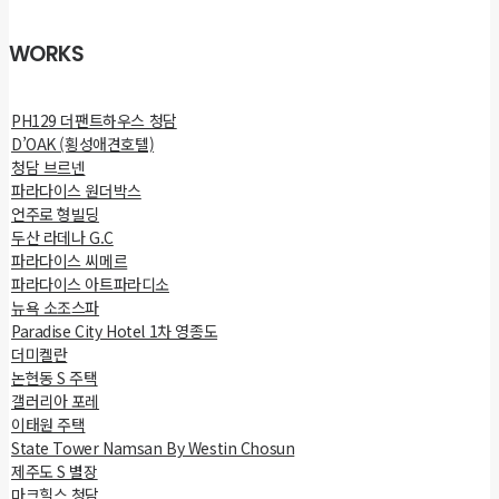
WORKS
PH129 더팬트하우스 청담
D’OAK (횡성애견호텔)
청담 브르넨
파라다이스 원더박스
언주로 형빌딩
두산 라데나 G.C
파라다이스 씨메르
파라다이스 아트파라디소
뉴욕 소조스파
Paradise City Hotel 1차 영종도
더미켈란
논현동 S 주택
갤러리아 포레
이태원 주택
State Tower Namsan By Westin Chosun
제주도 S 별장
마크힐스 청담